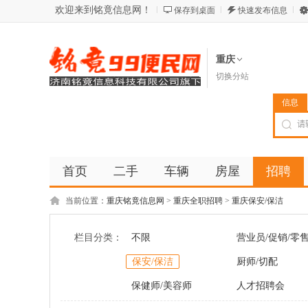
欢迎来到铭竟信息网！
保存到桌面
快速发布信息
重庆
切换分站
信息
首页
二手
车辆
房屋
招聘
当前位置：
重庆铭竟信息网
>
重庆全职招聘
>
重庆保安/保洁
栏目分类：
不限
营业员/促销/零
保安/保洁
厨师/切配
保健师/美容师
人才招聘会