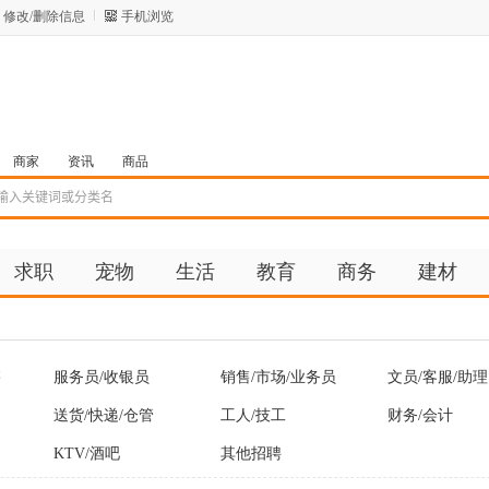
修改/删除信息
手机浏览
商家
资讯
商品
求职
宠物
生活
教育
商务
建材
售
服务员/收银员
销售/市场/业务员
文员/客服/助理
送货/快递/仓管
工人/技工
财务/会计
KTV/酒吧
其他招聘