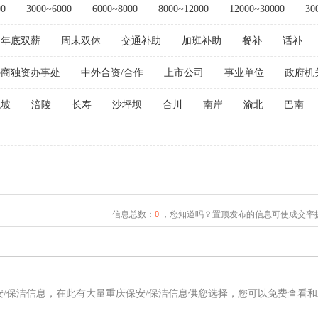
00
3000~6000
6000~8000
8000~12000
12000~30000
30
年底双薪
周末双休
交通补助
加班补助
餐补
话补
外商独资办事处
中外合资/合作
上市公司
事业单位
政府机
龙坡
涪陵
长寿
沙坪坝
合川
南岸
渝北
巴南
信息总数：
0
，您知道吗？置顶发布的信息可使成交率提
安/保洁信息，在此有大量重庆保安/保洁信息供您选择，您可以免费查看和