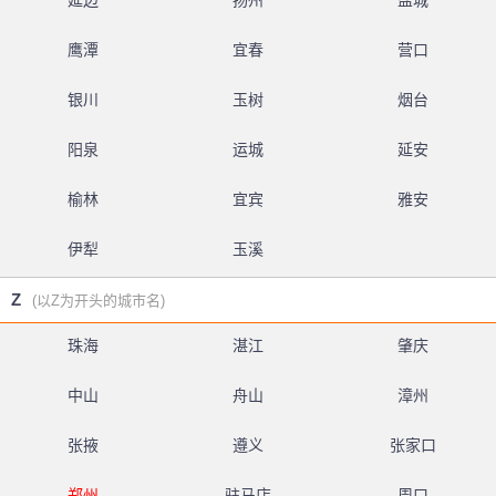
延边
扬州
盐城
鹰潭
宜春
营口
银川
玉树
烟台
阳泉
运城
延安
榆林
宜宾
雅安
伊犁
玉溪
Z
(以Z为开头的城市名)
珠海
湛江
肇庆
中山
舟山
漳州
张掖
遵义
张家口
郑州
驻马店
周口