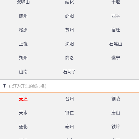
双鸭山
绥化
十堰
随州
邵阳
四平
松原
苏州
宿迁
上饶
沈阳
石嘴山
朔州
商洛
遂宁
山南
石河子
T
(以T为开头的城市名)
天津
台州
铜陵
天水
铜仁
唐山
通化
泰州
铁岭