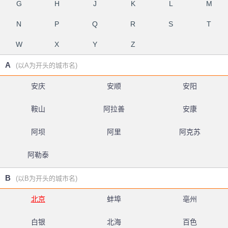
G
H
J
K
L
M
N
P
Q
R
S
T
W
X
Y
Z
A
(以A为开头的城市名)
安庆
安顺
安阳
鞍山
阿拉善
安康
阿坝
阿里
阿克苏
阿勒泰
B
(以B为开头的城市名)
北京
蚌埠
亳州
白银
北海
百色