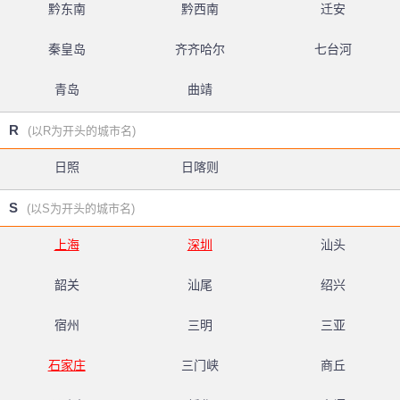
黔东南
黔西南
迁安
秦皇岛
齐齐哈尔
七台河
青岛
曲靖
R
(以R为开头的城市名)
日照
日喀则
S
(以S为开头的城市名)
上海
深圳
汕头
韶关
汕尾
绍兴
宿州
三明
三亚
石家庄
三门峡
商丘