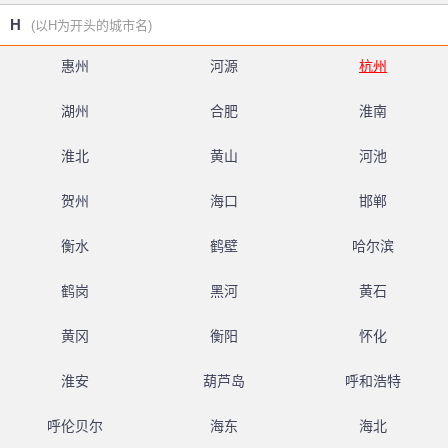
H
(以H为开头的城市名)
惠州
河源
杭州
湖州
合肥
淮南
淮北
黄山
河池
贺州
海口
邯郸
衡水
鹤壁
哈尔滨
鹤岗
黑河
黄石
黄冈
衡阳
怀化
淮安
葫芦岛
呼和浩特
呼伦贝尔
海东
海北