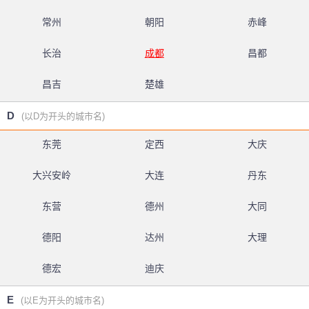
常州
朝阳
赤峰
长治
成都
昌都
昌吉
楚雄
D
(以D为开头的城市名)
东莞
定西
大庆
大兴安岭
大连
丹东
东营
德州
大同
德阳
达州
大理
德宏
迪庆
E
(以E为开头的城市名)