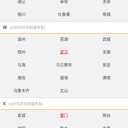
通辽
泰安
太原
铜川
吐鲁番
塔城
W
(以W为开头的城市名)
温州
芜湖
武威
梧州
武汉
无锡
乌海
乌兰察布
吴忠
潍坊
威海
渭南
乌鲁木齐
文山
X
(以X为开头的城市名)
宣城
厦门
邢台