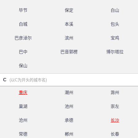
毕节
保定
白山
白城
本溪
包头
巴彦淖尔
滨州
宝鸡
巴中
巴音郭楞
博尔塔拉
保山
C
(以C为开头的城市名)
重庆
潮州
滁州
巢湖
池州
崇左
沧州
承德
长沙
常德
郴州
长春