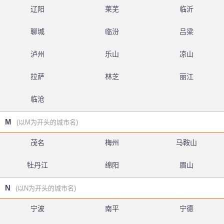
辽阳
莱芜
临沂
聊城
临汾
吕梁
泸州
乐山
凉山
拉萨
林芝
丽江
临沧
M
(以M为开头的城市名)
茂名
梅州
马鞍山
牡丹江
绵阳
眉山
N
(以N为开头的城市名)
宁波
南平
宁德