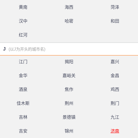
黄南
海西
菏泽
汉中
哈密
和田
红河
J
(以J为开头的城市名)
江门
揭阳
嘉兴
金华
嘉峪关
金昌
酒泉
焦作
鸡西
佳木斯
荆州
荆门
吉林
景德镇
九江
吉安
锦州
济南