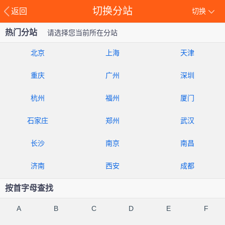
切换分站
返回
切换
热门分站
请选择您当前所在分站
北京
上海
天津
重庆
广州
深圳
杭州
福州
厦门
石家庄
郑州
武汉
长沙
南京
南昌
济南
西安
成都
按首字母查找
A
B
C
D
E
F