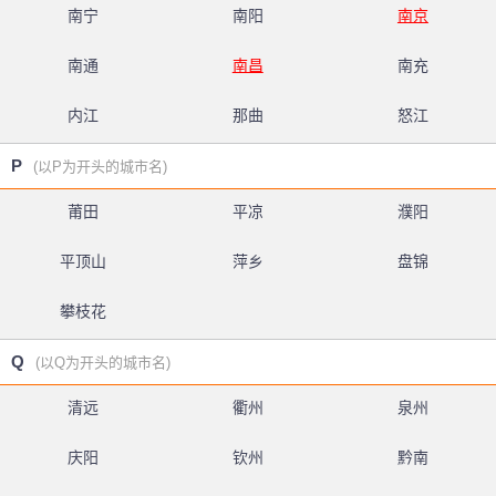
南宁
南阳
南京
南通
南昌
南充
内江
那曲
怒江
P
(以P为开头的城市名)
莆田
平凉
濮阳
平顶山
萍乡
盘锦
攀枝花
Q
(以Q为开头的城市名)
清远
衢州
泉州
庆阳
钦州
黔南