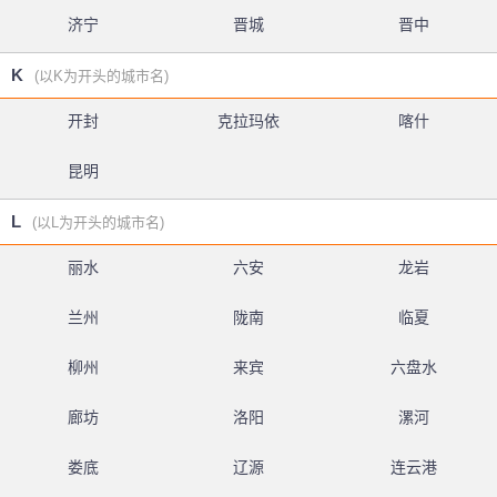
济宁
晋城
晋中
K
(以K为开头的城市名)
开封
克拉玛依
喀什
昆明
L
(以L为开头的城市名)
丽水
六安
龙岩
兰州
陇南
临夏
柳州
来宾
六盘水
廊坊
洛阳
漯河
娄底
辽源
连云港