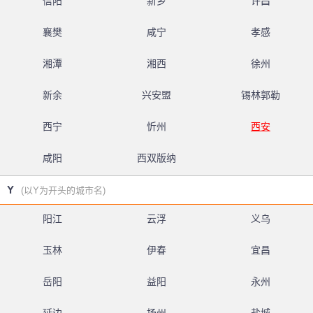
信阳
新乡
许昌
襄樊
咸宁
孝感
湘潭
湘西
徐州
新余
兴安盟
锡林郭勒
西宁
忻州
西安
咸阳
西双版纳
Y
(以Y为开头的城市名)
阳江
云浮
义乌
玉林
伊春
宜昌
岳阳
益阳
永州