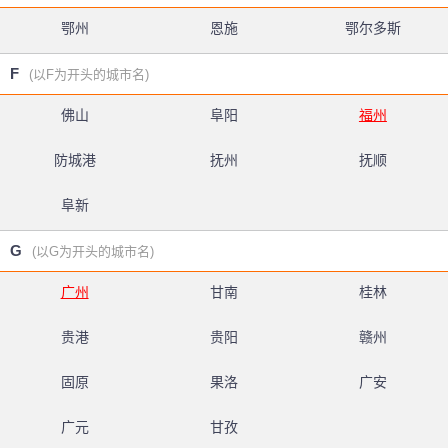
鄂州
恩施
鄂尔多斯
F
(以F为开头的城市名)
佛山
阜阳
福州
防城港
抚州
抚顺
阜新
G
(以G为开头的城市名)
广州
甘南
桂林
贵港
贵阳
赣州
固原
果洛
广安
广元
甘孜