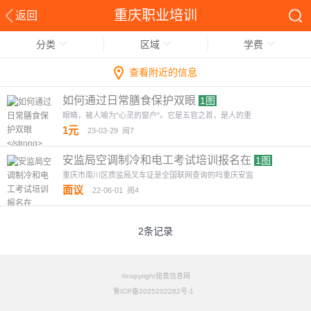
重庆职业培训
返回
分类
区域
学费
查看附近的信息
如何通过日常膳食保护双眼
1图
眼睛，被人喻为"心灵的窗户"。它是五官之首，是人的‌‌重
1元
23-03-29
阅7
安监局空调制冷和电工考试培训报名在
1图
重庆市南川区质监局叉车证是全国联网查询的吗重庆安监
面议
22-06-01
阅4
2条记录
©copyright铭竟信息网
鲁ICP备2025202282号-1