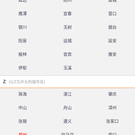
延边
扬州
盐城
鹰潭
宜春
营口
银川
玉树
烟台
阳泉
运城
延安
榆林
宜宾
雅安
伊犁
玉溪
Z
(以Z为开头的城市名)
珠海
湛江
肇庆
中山
舟山
漳州
张掖
遵义
张家口
郑州
驻马店
周口