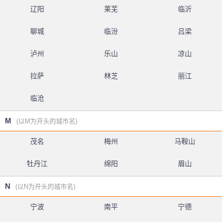
辽阳
莱芜
临沂
聊城
临汾
吕梁
泸州
乐山
凉山
拉萨
林芝
丽江
临沧
M
(以M为开头的城市名)
茂名
梅州
马鞍山
牡丹江
绵阳
眉山
N
(以N为开头的城市名)
宁波
南平
宁德