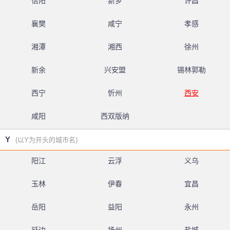
信阳
新乡
许昌
襄樊
咸宁
孝感
湘潭
湘西
徐州
新余
兴安盟
锡林郭勒
西宁
忻州
西安
咸阳
西双版纳
Y
(以Y为开头的城市名)
阳江
云浮
义乌
玉林
伊春
宜昌
岳阳
益阳
永州