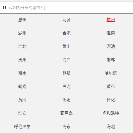
H
(以H为开头的城市名)
惠州
河源
杭州
湖州
合肥
淮南
淮北
黄山
河池
贺州
海口
邯郸
衡水
鹤壁
哈尔滨
鹤岗
黑河
黄石
黄冈
衡阳
怀化
淮安
葫芦岛
呼和浩特
呼伦贝尔
海东
海北