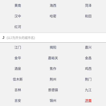
黄南
海西
菏泽
汉中
哈密
和田
红河
J
(以J为开头的城市名)
江门
揭阳
嘉兴
金华
嘉峪关
金昌
酒泉
焦作
鸡西
佳木斯
荆州
荆门
吉林
景德镇
九江
吉安
锦州
济南