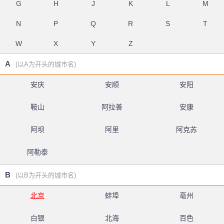
G
H
J
K
L
M
N
P
Q
R
S
T
W
X
Y
Z
A
(以A为开头的城市名)
安庆
安顺
安阳
鞍山
阿拉善
安康
阿坝
阿里
阿克苏
阿勒泰
B
(以B为开头的城市名)
北京
蚌埠
亳州
白银
北海
百色