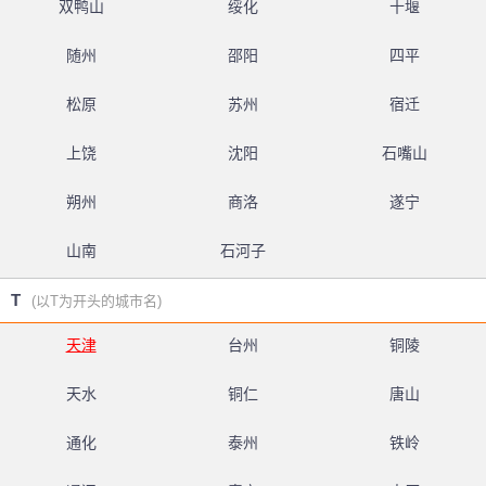
双鸭山
绥化
十堰
随州
邵阳
四平
松原
苏州
宿迁
上饶
沈阳
石嘴山
朔州
商洛
遂宁
山南
石河子
T
(以T为开头的城市名)
天津
台州
铜陵
天水
铜仁
唐山
通化
泰州
铁岭