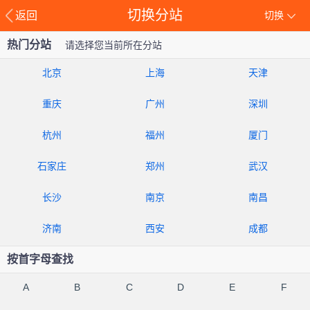
切换分站
返回
切换
热门分站
请选择您当前所在分站
北京
上海
天津
重庆
广州
深圳
杭州
福州
厦门
石家庄
郑州
武汉
长沙
南京
南昌
济南
西安
成都
按首字母查找
A
B
C
D
E
F