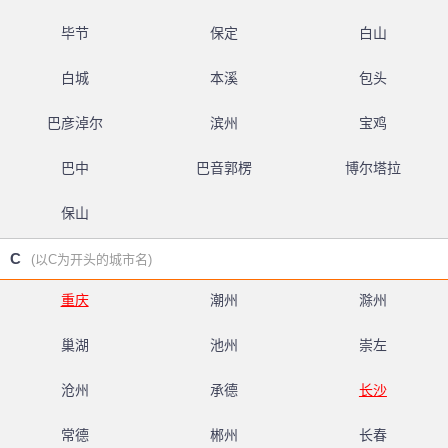
毕节
保定
白山
白城
本溪
包头
巴彦淖尔
滨州
宝鸡
巴中
巴音郭楞
博尔塔拉
保山
C
(以C为开头的城市名)
重庆
潮州
滁州
巢湖
池州
崇左
沧州
承德
长沙
常德
郴州
长春