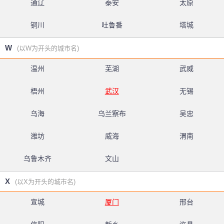
通辽
泰安
太原
铜川
吐鲁番
塔城
W
(以W为开头的城市名)
温州
芜湖
武威
梧州
武汉
无锡
乌海
乌兰察布
吴忠
潍坊
威海
渭南
乌鲁木齐
文山
X
(以X为开头的城市名)
宣城
厦门
邢台