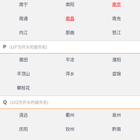
南宁
南阳
南京
南通
南昌
南充
内江
那曲
怒江
P
(以P为开头的城市名)
莆田
平凉
濮阳
平顶山
萍乡
盘锦
攀枝花
Q
(以Q为开头的城市名)
清远
衢州
泉州
庆阳
钦州
黔南