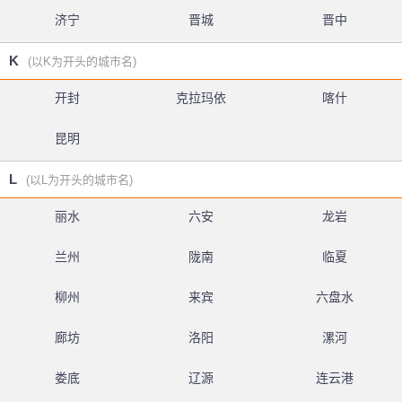
济宁
晋城
晋中
K
(以K为开头的城市名)
开封
克拉玛依
喀什
昆明
L
(以L为开头的城市名)
丽水
六安
龙岩
兰州
陇南
临夏
柳州
来宾
六盘水
廊坊
洛阳
漯河
娄底
辽源
连云港