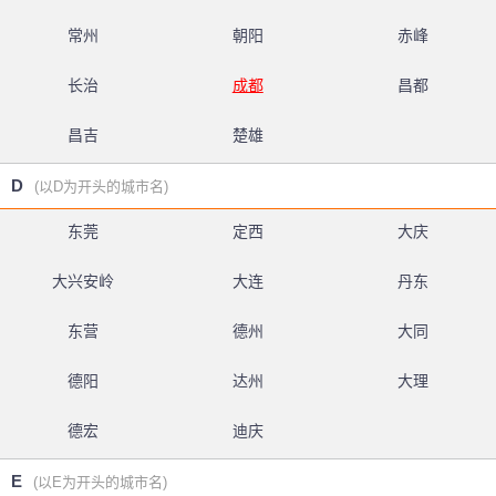
常州
朝阳
赤峰
长治
成都
昌都
昌吉
楚雄
D
(以D为开头的城市名)
东莞
定西
大庆
大兴安岭
大连
丹东
东营
德州
大同
德阳
达州
大理
德宏
迪庆
E
(以E为开头的城市名)