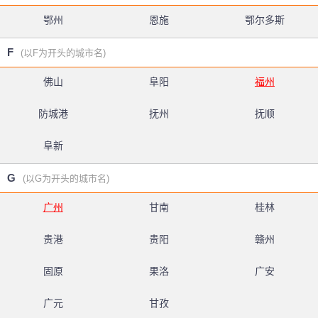
鄂州
恩施
鄂尔多斯
F
(以F为开头的城市名)
佛山
阜阳
福州
防城港
抚州
抚顺
阜新
G
(以G为开头的城市名)
广州
甘南
桂林
贵港
贵阳
赣州
固原
果洛
广安
广元
甘孜