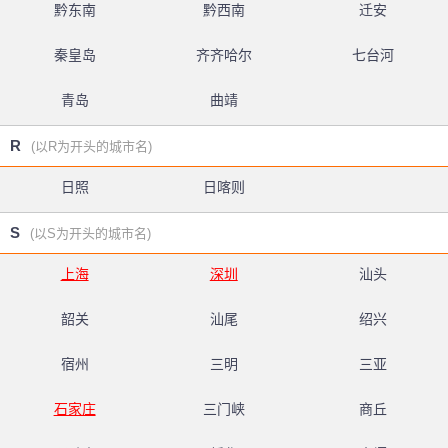
黔东南
黔西南
迁安
秦皇岛
齐齐哈尔
七台河
青岛
曲靖
R
(以R为开头的城市名)
日照
日喀则
S
(以S为开头的城市名)
上海
深圳
汕头
韶关
汕尾
绍兴
宿州
三明
三亚
石家庄
三门峡
商丘